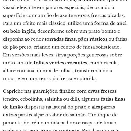
visual elegante em jantares especiais, decorando a
superfície com um fio de azeite e ervas frescas picadas.
Para um efeito mais clássico, utilize uma
forma de anel
ou bolo inglês
, desenforme sobre um prato bonito e
disponha ao redor
torradas finas, pães rústicos
ou fatias
de pão preto, criando um centro de mesa sofisticado.
Em versões mais leves, sirva porções generosas sobre
uma cama de
folhas verdes crocantes
, como rúcula,
alface romana ou mix de folhas, transformando a
mousse em uma entrada fresca e colorida.
Capriche nas guarnições: finalize com
ervas frescas
(endro, cebolinha, salsinha ou dill), algumas
fatias finas
de limão
dispostas na lateral do prato e
alcaparras
extras
para realçar o sabor do salmão. Um toque de
pimenta-do-reino moída na hora e raspas de limão
siciliano trazem aroma e contraste. Para harmonizar,