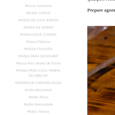
Massa Canoinha
Prepare agora
MASSA CHOUX
MASSA DE CUCA RÁPIDA
MASSA DE SONHO
MASSA DOCE CASEIRA
Massa Elástica
MASSA FOLHADA
MASSA PARA CROISSANT
Massa Para Pastel de Forno
MASSA PARA CUCA "NINHO
DE ABELHA"
MERENGUE CARAMELIZADO
Molho Bechamel
Molho Pesto
Molho Remoulade
Molho Tártaro