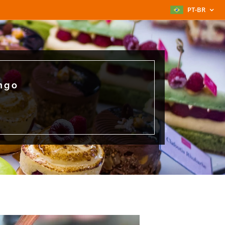
PT-BR
ngo