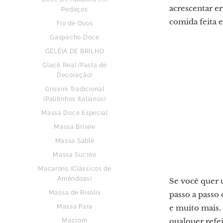
acrescentar er
Pedaços
comida feita 
Fio de Ovos
Gaspacho Doce
GELÉIA DE BRILHO
Glacê Real (Pasta de
Decoração)
Grissini Tradicional
(Palitinhos Italianos)
Massa Doce Especial
Massa Brisée
Massa Sablé
Massa Sucrée
Macarons (Clássicos de
Amêndoas)
Se você quer u
Massa de Risolis
passo a passo
Massa Para
e muito mais.
qualquer refe
Macrom