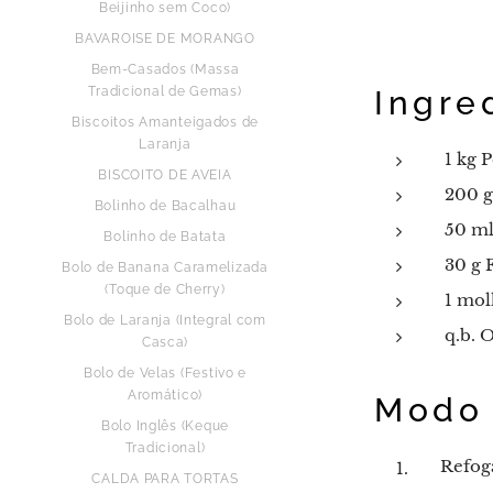
Beijinho sem Coco)
BAVAROISE DE MORANGO
Bem-Casados (Massa
Tradicional de Gemas)
Ingre
Biscoitos Amanteigados de
Laranja
1 kg P
BISCOITO DE AVEIA
200 g
Bolinho de Bacalhau
50 ml
Bolinho de Batata
30 g F
Bolo de Banana Caramelizada
(Toque de Cherry)
1 mol
Bolo de Laranja (Integral com
q.b. O
Casca)
Bolo de Velas (Festivo e
Aromático)
Modo 
Bolo Inglês (Keque
Tradicional)
Refoga
CALDA PARA TORTAS