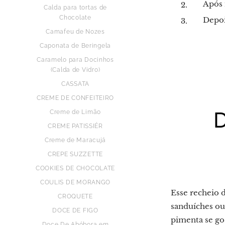
Após m
Calda para tortas de
Chocolate
Depois
Camafeu de Nozes
Caponata de Beringela
Caramelo para Docinhos
(Calda de Vidro)
CASSATA
CREME DE CONFEITEIRO
Creme de Limão
CREME PATISSIÉR
Creme de Maracujá
CREPE SUZZETTE
COOKIES DE CHOCOLATE
COULIS DE MORANGO
Esse recheio d
CROQUETE
sanduíches ou 
DOCE DE FIGO
pimenta se go
Doce De Abóbora em