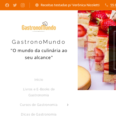
Receitas testadas p/ Verônica Nicoletti
55 
GastronoMundo
"O mundo da culinária ao
seu alcance"
Início
Livros e E-Books de
Gastronomia
Cursos de Gastronomia
Dicas de Gastronomia