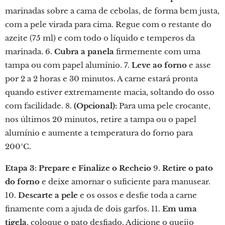
marinadas sobre a cama de cebolas, de forma bem justa,
com a pele virada para cima. Regue com o restante do
azeite (75 ml) e com todo o líquido e temperos da
marinada. 6.
Cubra a panela
firmemente com uma
tampa ou com papel alumínio. 7.
Leve ao forno
e asse
por 2 a 2 horas e 30 minutos. A carne estará pronta
quando estiver extremamente macia, soltando do osso
com facilidade. 8.
(Opcional):
Para uma pele crocante,
nos últimos 20 minutos, retire a tampa ou o papel
alumínio e aumente a temperatura do forno para
200°C.
Etapa 3: Prepare e Finalize o Recheio
9.
Retire o pato
do forno
e deixe amornar o suficiente para manusear.
10.
Descarte a pele
e os ossos e desfie toda a carne
finamente com a ajuda de dois garfos. 11.
Em uma
tigela
, coloque o pato desfiado. Adicione o queijo