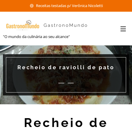
Receitas testadas p/ Verônica Nicoletti
GastronoMundo
"O mundo da culinária ao seu alcance"
Recheio de raviolli de pato
Recheio de