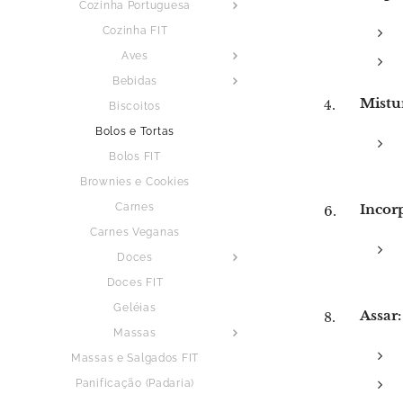
Cozinha Portuguesa
Cozinha FIT
Aves
Bebidas
Mistur
Biscoitos
Bolos e Tortas
Bolos FIT
Brownies e Cookies
Carnes
Incorp
Carnes Veganas
Doces
Doces FIT
Geléias
Assar:
Massas
Massas e Salgados FIT
Panificação (Padaria)