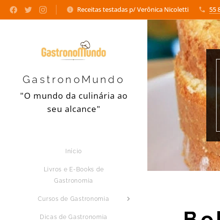
Receitas testadas p/ Verônica Nicoletti
55 
GastronoMundo
"O mundo da culinária ao
seu alcance"
Início
Livros e E-Books de
Gastronomia
Cursos de Gastronomia
Bo
Dicas de Gastronomia