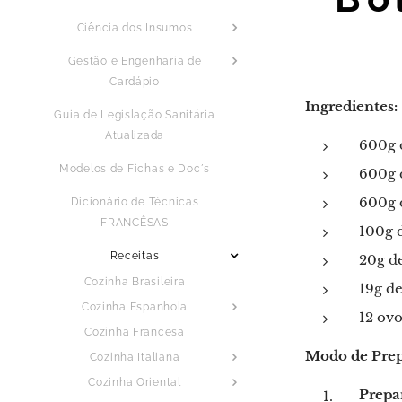
Ciência dos Insumos
Gestão e Engenharia de
Cardápio
Ingredientes:
Guia de Legislação Sanitária
Atualizada
600g d
Modelos de Fichas e Doc´s
600g 
600g 
Dicionário de Técnicas
FRANCÊSAS
100g 
Receitas
20g d
Cozinha Brasileira
19g de
Cozinha Espanhola
12 ovo
Cozinha Francesa
Modo de Prep
Cozinha Italiana
Cozinha Oriental
Prepa