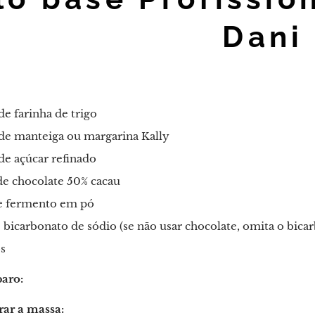
Dani
e farinha de trigo
de manteiga ou margarina Kally
de açúcar refinado
de chocolate 50% cacau
e fermento em pó
 bicarbonato de sódio (se não usar chocolate, omita o bica
s
aro:
rar a massa: